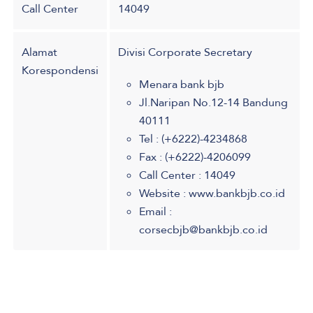
Call Center
14049
Alamat
Divisi Corporate Secretary
Korespondensi
Menara bank bjb
Jl.Naripan No.12-14 Bandung
40111
Tel : (+6222)-4234868
Fax : (+6222)-4206099
Call Center : 14049
Website : www.bankbjb.co.id
Email :
corsecbjb@bankbjb.co.id